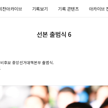
회찬아카이브
기록보기
기록 콘텐츠
아카이브 
선본 출범식 6
예비후보 중앙선거대책본부 출범식.
포