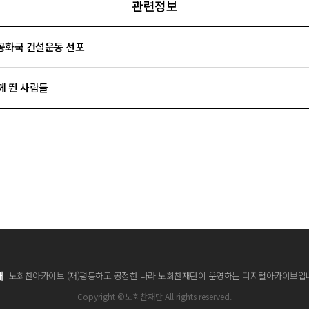
관련정보
7공화국 건설운동 선포
께 뛴 사람들
개
노회찬아카이브 (재)평등하고 공정한 나라 노회찬재단이 운영하는 디지털아카이브입
Copyright ©노회찬재단 All rights reserved.