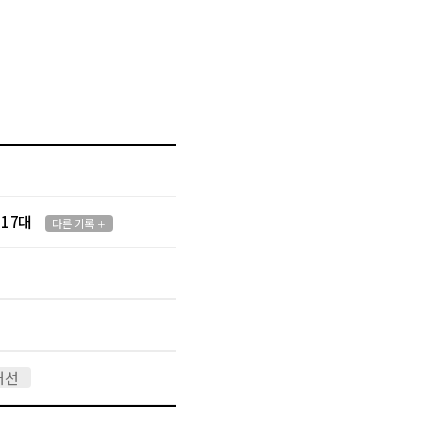
 17대
다른 기록
 대선