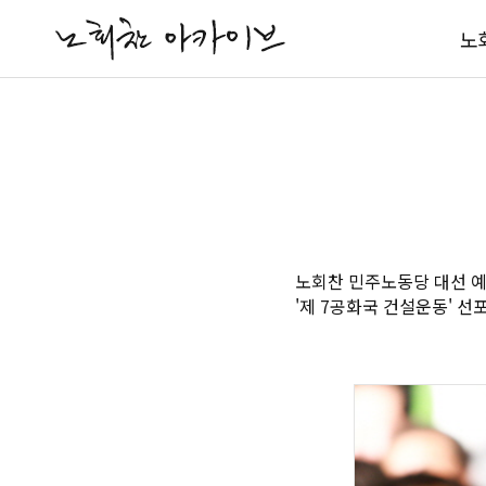
노
노회찬
민주노동당
대선 
'제 7공화국 건설운동' 선