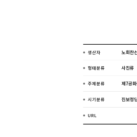
노회찬
생산자
사진류
형태분류
제7공화
주제분류
진보정당
시기분류
URL