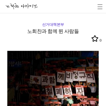
선거대책본부
노회찬과 함께 뛴 사람들
0