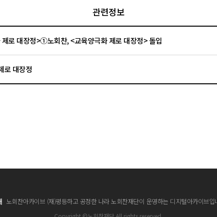
관련정보
 제로 대장정>①노회찬, <교육양극화 제로 대장정> 돌입
제로 대장정
개
노회찬아카이브 (재)평등하고 공정한 나라 노회찬재단이 운영하는 디지털아카이브입
Copyright ©노회찬재단 All rights reserved.