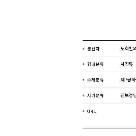
노회찬
생산자
사진류
형태분류
제7공화
주제분류
진보정당
시기분류
URL