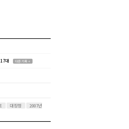
 17대
다른 기록
로
대장정
2007년