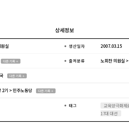
상세정보
의원실
2007.03.15
생산일자
노회찬 의원실 >
출처분류
다른 기록
국
다른 기록
 2기 > 민주노동당
다른 기록
태그
교육양극화제
17대 대선