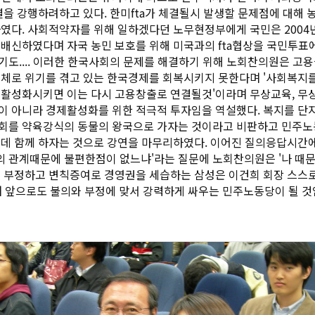
결을 강행하려하고 있다. 한미fta가 체결될시 발생할 문제점에 대해 
였다. 사회적약자를 위해 일하겠다던 노무현정부에게 국민은 200
배신하였다며 자국 농민 보호를 위해 미국과의 fta협상을 국민투표
도.... 이러한 한국사회의 문제를 해결하기 위해 노회찬의원은 고
체로 위기를 겪고 있는 한국경제를 회복시키지 못한다며 '사회복지
 활성화시키면 이는 다시 고용창출로 연결될것'이라며 무상교육, 무
 아니라 경제활성화를 위한 적극적 투자임을 역설했다. 복지를 단
회를 약육강식의 동물의 왕국으로 가자는 것이라고 비판하고
민주노
데 함께 하자는 것으로 강연을 마무리하였다. 이어진 질의응답시간에
관계때문에 불편한점이 없느냐'라는 질문에 노회찬의원은 '나 때문
을 부정하고 변칙증여로 경영권을 세습하는 삼성은 이건희 회장 스스
라며 앞으로도 불의와 부정에 맞서 강력하게 싸우는
민주노동당
이 될 